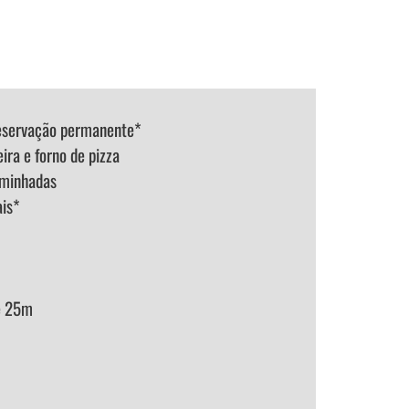
eservação permanente*
ra e forno de pizza
aminhadas
is*
de 25m