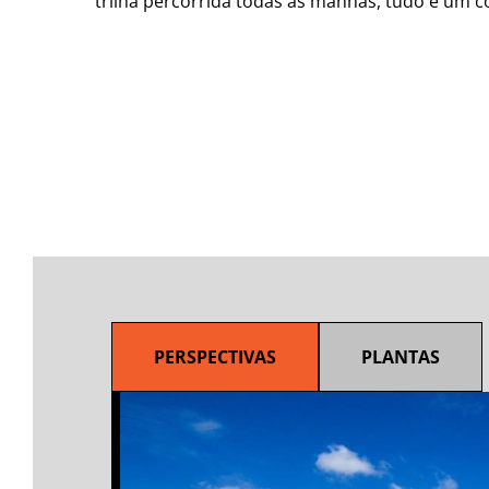
trilha percorrida todas as manhãs, tudo é um co
PERSPECTIVAS
PLANTAS