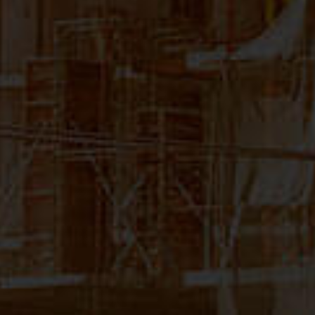
CONTATO
Matriz
Rua Padre Carapuceiro, 706 - Sala 1601
Boa Viagem – Recife /PE - 51020-280
FONE: +55 (81) 3464-1900
CNPJ: 11.535.028/0001-40
Filial São Paulo
Av. Pres. Juscelino Kubitschek, 180 - 15º andar
São Paulo/SP - 04543-000
FONE: +55 (11) 3131-1100
CNPJ:11.535.028/0006-54
Filial Rio de Janeiro