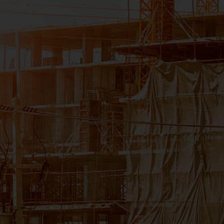
CNPJ:11.535.028/0006-54
Filial Rio de Janeiro
Av. José Silva de Azevedo Neto, 200
Bloco 4 - Sala 104
Tijuca - Rio de Janeiro/RJ - 22775-056
CNPJ: 11.535.028/0008-16
Filial Salvador
Avenida Tancredo Neves, 620 - Loja 3305
Caminho das Árvores - Salvador/BA - 41.820-020
CNPJ: 11.535.028/0007-35