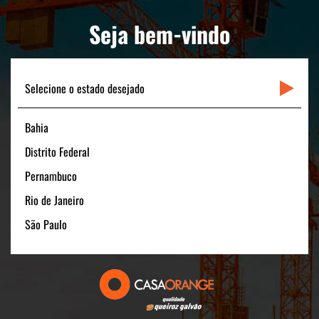
PORTAL CLIENTE
Seja bem-vindo
LINKS RÁPIDOS
CONTATO
Selecione o estado desejado
Bahia
Matriz
Distrito Federal
Rua Padre Carapuceiro, 706 - Sala 1601
Pernambuco
Boa Viagem – Recife /PE - 51020-280
Rio de Janeiro
FONE: +55 (81) 3464-1900
CNPJ: 11.535.028/0001-40
São Paulo
Filial São Paulo
Av. Pres. Juscelino Kubitschek, 180 - 15º andar
São Paulo/SP - 04543-000
FONE: +55 (11) 3131-1100