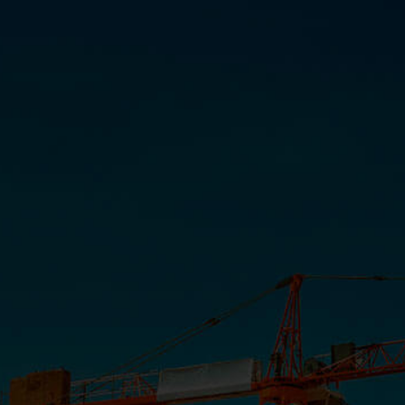
Queiroz Galvão – Maria Rebecca e
Maria Raquel
INSTITUCIONAL
COMUNICAÇÃO