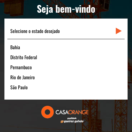
LINKS RÁPIDOS
Seja bem-vindo
CONTATO
Selecione o estado desejado
Bahia
Matriz
Distrito Federal
Rua Padre Carapuceiro, 706 - Sala 1601
Boa Viagem – Recife /PE - 51020-280
Pernambuco
FONE: +55 (81) 3464-1900
Rio de Janeiro
CNPJ: 11.535.028/0001-40
São Paulo
Filial São Paulo
Av. Pres. Juscelino Kubitschek, 180 - 15º andar
São Paulo/SP - 04543-000
FONE: +55 (11) 3131-1100
CNPJ:11.535.028/0006-54