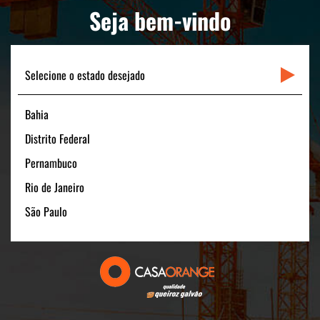
LINKS RÁPIDOS
Seja bem-vindo
CONTATO
Selecione o estado desejado
Bahia
Matriz
Distrito Federal
Rua Padre Carapuceiro, 706 - Sala 1601
Boa Viagem – Recife /PE - 51020-280
Pernambuco
FONE: +55 (81) 3464-1900
Rio de Janeiro
CNPJ: 11.535.028/0001-40
São Paulo
Filial São Paulo
Av. Pres. Juscelino Kubitschek, 180 - 15º andar
São Paulo/SP - 04543-000
FONE: +55 (11) 3131-1100
CNPJ:11.535.028/0006-54