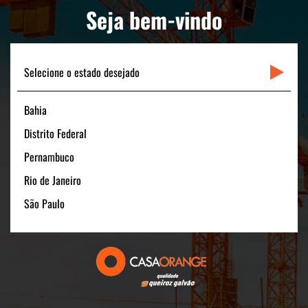
LINKS RÁPIDOS
Seja bem-vindo
CONTATO
Selecione o estado desejado
Bahia
Matriz
Distrito Federal
Rua Padre Carapuceiro, 706 - Sala 1601
Boa Viagem – Recife /PE - 51020-280
Pernambuco
FONE: +55 (81) 3464-1900
Rio de Janeiro
CNPJ: 11.535.028/0001-40
São Paulo
Filial São Paulo
Av. Pres. Juscelino Kubitschek, 180 - 15º andar
São Paulo/SP - 04543-000
FONE: +55 (11) 3131-1100
CNPJ:11.535.028/0006-54