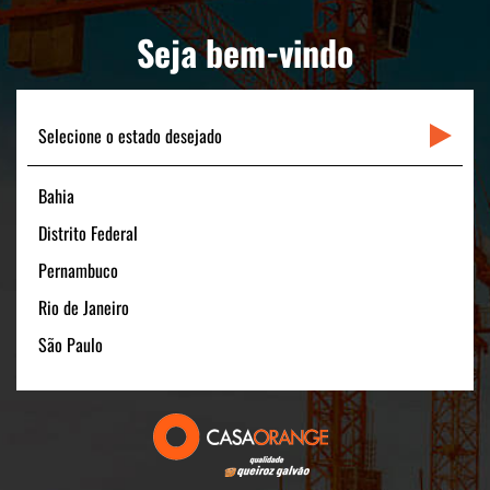
PORTAL CLIENTE
Seja bem-vindo
LINKS RÁPIDOS
CONTATO
Selecione o estado desejado
Bahia
Matriz
Distrito Federal
Rua Padre Carapuceiro, 706 - Sala 1601
Pernambuco
Boa Viagem – Recife /PE - 51020-280
Rio de Janeiro
FONE: +55 (81) 3464-1900
CNPJ: 11.535.028/0001-40
São Paulo
Filial São Paulo
Av. Pres. Juscelino Kubitschek, 180 - 15º andar
São Paulo/SP - 04543-000
FONE: +55 (11) 3131-1100