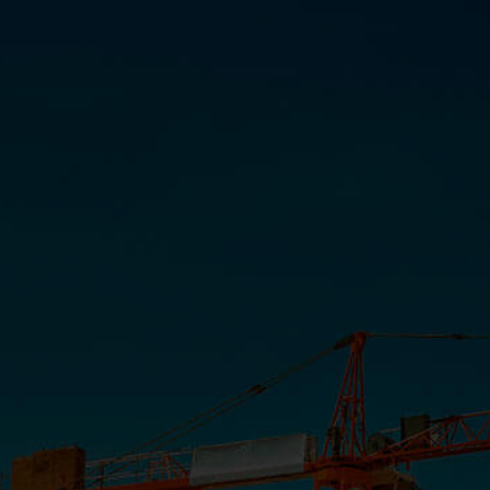
Maria Lígia por Romero Duarte –
Quarto
INSTITUCIONAL
COMUNICAÇÃO