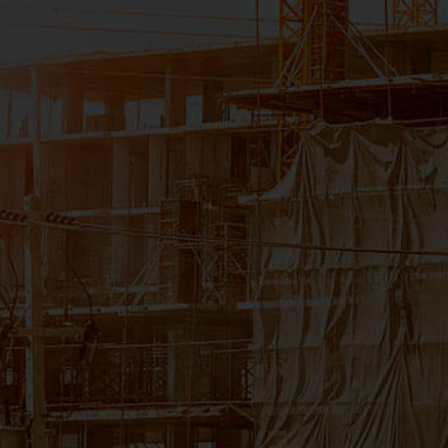
CNPJ:11.535.028/0006-54
Filial Rio de Janeiro
Av. José Silva de Azevedo Neto, 200
Bloco 4 - Sala 104
Tijuca - Rio de Janeiro/RJ - 22775-056
CNPJ: 11.535.028/0008-16
Filial Salvador
Avenida Tancredo Neves, 620 - Loja 3305
Caminho das Árvores - Salvador/BA - 41.820-020
CNPJ: 11.535.028/0007-35