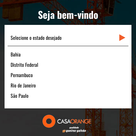
PORTAL CLIENTE
Seja bem-vindo
LINKS RÁPIDOS
CONTATO
Selecione o estado desejado
Bahia
Matriz
Distrito Federal
Rua Padre Carapuceiro, 706 - Sala 1601
Pernambuco
Boa Viagem – Recife /PE - 51020-280
Rio de Janeiro
FONE: +55 (81) 3464-1900
CNPJ: 11.535.028/0001-40
São Paulo
Filial São Paulo
Av. Pres. Juscelino Kubitschek, 180 - 15º andar
São Paulo/SP - 04543-000
FONE: +55 (11) 3131-1100