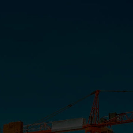
Loucuras do Lar – Apresentação
#UipeEDea
INSTITUCIONAL
COMUNICAÇÃO