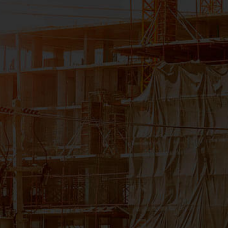
CNPJ:11.535.028/0006-54
Filial Rio de Janeiro
Av. José Silva de Azevedo Neto, 200
Bloco 4 - Sala 104
Tijuca - Rio de Janeiro/RJ - 22775-056
CNPJ: 11.535.028/0008-16
Filial Salvador
Avenida Tancredo Neves, 620 - Loja 3305
Caminho das Árvores - Salvador/BA - 41.820-020
CNPJ: 11.535.028/0007-35