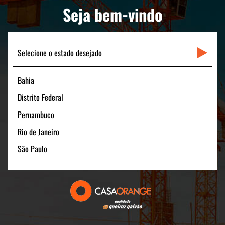
LINKS RÁPIDOS
Seja bem-vindo
CONTATO
Selecione o estado desejado
Bahia
Matriz
Distrito Federal
Rua Padre Carapuceiro, 706 - Sala 1601
Boa Viagem – Recife /PE - 51020-280
Pernambuco
FONE: +55 (81) 3464-1900
Rio de Janeiro
CNPJ: 11.535.028/0001-40
São Paulo
Filial São Paulo
Av. Pres. Juscelino Kubitschek, 180 - 15º andar
São Paulo/SP - 04543-000
FONE: +55 (11) 3131-1100
CNPJ:11.535.028/0006-54