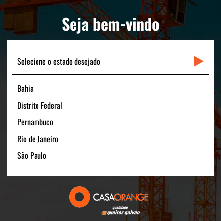
PORTAL CLIENTE
Seja bem-vindo
LINKS RÁPIDOS
CONTATO
Selecione o estado desejado
Bahia
Matriz
Distrito Federal
Rua Padre Carapuceiro, 706 - Sala 1601
Pernambuco
Boa Viagem – Recife /PE - 51020-280
Rio de Janeiro
FONE: +55 (81) 3464-1900
CNPJ: 11.535.028/0001-40
São Paulo
Filial São Paulo
Av. Pres. Juscelino Kubitschek, 180 - 15º andar
São Paulo/SP - 04543-000
FONE: +55 (11) 3131-1100