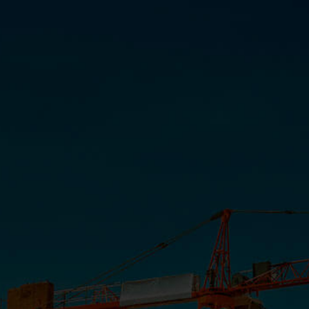
De Repente Útil – Renovando um
abajur usando uma meia-calça
INSTITUCIONAL
COMUNICAÇÃO