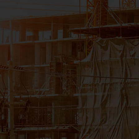
CNPJ:11.535.028/0006-54
Filial Rio de Janeiro
Av. José Silva de Azevedo Neto, 200
Bloco 4 - Sala 104
Tijuca - Rio de Janeiro/RJ - 22775-056
CNPJ: 11.535.028/0008-16
Filial Salvador
Avenida Tancredo Neves, 620 - Loja 3305
Caminho das Árvores - Salvador/BA - 41.820-020
CNPJ: 11.535.028/0007-35