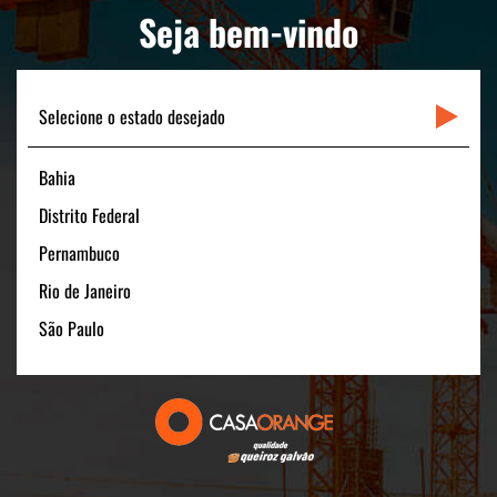
LINKS RÁPIDOS
Seja bem-vindo
CONTATO
Selecione o estado desejado
Bahia
Matriz
Distrito Federal
Rua Padre Carapuceiro, 706 - Sala 1601
Boa Viagem – Recife /PE - 51020-280
Pernambuco
FONE: +55 (81) 3464-1900
Rio de Janeiro
CNPJ: 11.535.028/0001-40
São Paulo
Filial São Paulo
Av. Pres. Juscelino Kubitschek, 180 - 15º andar
São Paulo/SP - 04543-000
FONE: +55 (11) 3131-1100
CNPJ:11.535.028/0006-54