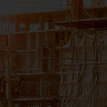
CNPJ:11.535.028/0006-54
Filial Rio de Janeiro
Av. José Silva de Azevedo Neto, 200
Bloco 4 - Sala 104
Tijuca - Rio de Janeiro/RJ - 22775-056
CNPJ: 11.535.028/0008-16
Filial Salvador
Avenida Tancredo Neves, 620 - Loja 3305
Caminho das Árvores - Salvador/BA - 41.820-020
CNPJ: 11.535.028/0007-35