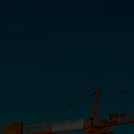
Campanha Maria Lígia com Ana
Medeiros
INSTITUCIONAL
COMUNICAÇÃO