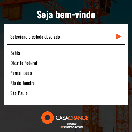
PORTAL CLIENTE
Seja bem-vindo
LINKS RÁPIDOS
CONTATO
Selecione o estado desejado
Bahia
Matriz
Distrito Federal
Rua Padre Carapuceiro, 706 - Sala 1601
Pernambuco
Boa Viagem – Recife /PE - 51020-280
Rio de Janeiro
FONE: +55 (81) 3464-1900
CNPJ: 11.535.028/0001-40
São Paulo
Filial São Paulo
Av. Pres. Juscelino Kubitschek, 180 - 15º andar
São Paulo/SP - 04543-000
FONE: +55 (11) 3131-1100