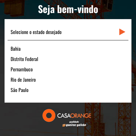
LINKS RÁPIDOS
Seja bem-vindo
CONTATO
Selecione o estado desejado
Bahia
Matriz
Distrito Federal
Rua Padre Carapuceiro, 706 - Sala 1601
Boa Viagem – Recife /PE - 51020-280
Pernambuco
FONE: +55 (81) 3464-1900
Rio de Janeiro
CNPJ: 11.535.028/0001-40
São Paulo
Filial São Paulo
Av. Pres. Juscelino Kubitschek, 180 - 15º andar
São Paulo/SP - 04543-000
FONE: +55 (11) 3131-1100
CNPJ:11.535.028/0006-54